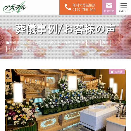
無料で電話相談
0120-756-944
お問合せ
メニュー
葬儀事例/お客様の声
葬儀事例/お客様の声
火葬式
一日葬
家族葬
一般葬
直葬
お別れ会（美念堂）
家族葬