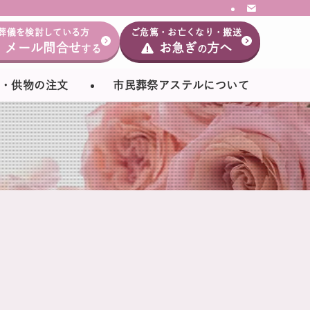
葬儀を検討している方
ご危篤・お亡くなり・搬送
メール問合せ
お急ぎ
方へ
する
の
・供物の注文
市民葬祭アステルについて
LINE
相談